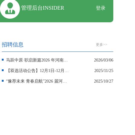
管理后台INSIDER
登录
招聘信息
更多>>
马跃中原·职启新篇2026 年河南高校毕业生新春网络双选会
2026/03/06
【双选活动公告】12月1日-12月7日省级常设市场+省级就业分市场+校园招聘市场，超多岗位任你挑选→
2025/11/25
“豫荐未来 青春启航”2026 届河南省高校毕业生金秋网络专场 招聘活动
2025/10/27