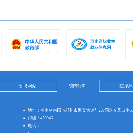
招聘网站
校内链接
院系
地址：河南省南阳市邓州市迎宾大道与207国道交叉口南50
邮编：450046
电话：