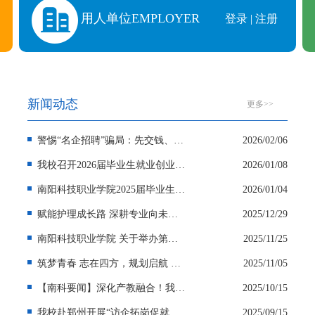
用人单位EMPLOYER
登录 | 注册
新闻动态
更多>>
警惕“名企招聘”骗局：先交钱、下载不明软件……全是坑
2026/02/06
我校召开2026届毕业生就业创业工作会议
2026/01/08
南阳科技职业学院2025届毕业生就业质量报告
2026/01/04
赋能护理成长路 深耕专业向未来—— 护理学院与河南科技大学第一附属医院成功举办校企合作交流暨实习生选拔活动
2025/12/29
南阳科技职业学院 关于举办第三届全国大学生职业规划大赛校赛的通知
2025/11/25
筑梦青春 志在四方，规划启航 职引未来——我校召开第三届全国大学生职业规划大赛校赛启动仪式
2025/11/05
【南科要闻】深化产教融合！我校电气技术产教融合实践中心正式揭牌
2025/10/15
我校赴郑州开展“访企拓岗促就业”活动
2025/09/15